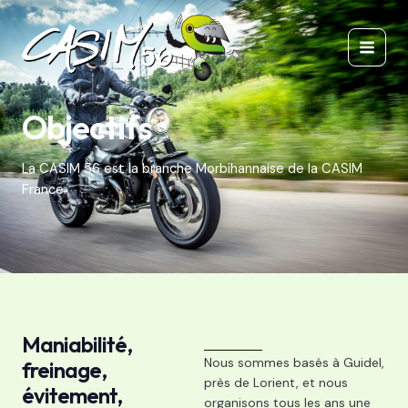
Aller
Main
au
Men
contenu
Objectifs
La CASIM 56 est la branche Morbihannaise de la CASIM
France.
Maniabilité,
Nous sommes basés à Guidel,
freinage,
près de Lorient, et nous
évitement,
organisons tous les ans une